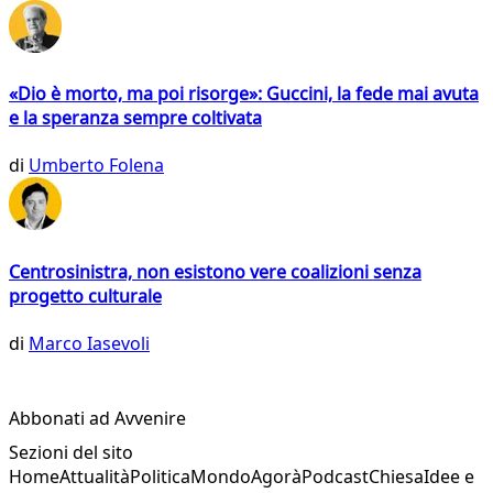
«Dio è morto, ma poi risorge»: Guccini, la fede mai avuta
e la speranza sempre coltivata
di
Umberto Folena
Centrosinistra, non esistono vere coalizioni senza
progetto culturale
di
Marco Iasevoli
Abbonati ad Avvenire
Sezioni del sito
Home
Attualità
Politica
Mondo
Agorà
Podcast
Chiesa
Idee e