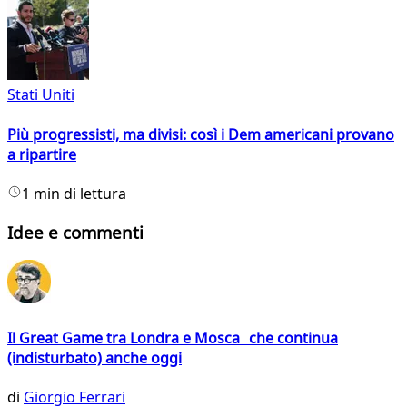
Stati Uniti
Più progressisti, ma divisi: così i Dem americani provano
a ripartire
1 min di lettura
Idee e commenti
Il Great Game tra Londra e Mosca che continua
(indisturbato) anche oggi
di
Giorgio Ferrari