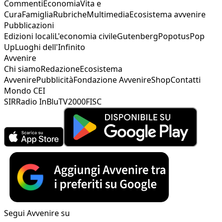
Commenti
Economia
Vita e
Cura
Famiglia
Rubriche
Multimedia
Ecosistema avvenire
Pubblicazioni
Edizioni locali
L'economia civile
Gutenberg
Popotus
Pop
Up
Luoghi dell'Infinito
Avvenire
Chi siamo
Redazione
Ecosistema
Avvenire
Pubblicità
Fondazione Avvenire
Shop
Contatti
Mondo CEI
SIR
Radio InBlu
TV2000
FISC
Segui Avvenire su