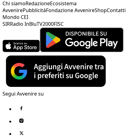
Chi siamo
Redazione
Ecosistema
Avvenire
Pubblicità
Fondazione Avvenire
Shop
Contatti
Mondo CEI
SIR
Radio InBlu
TV2000
FISC
Segui Avvenire su