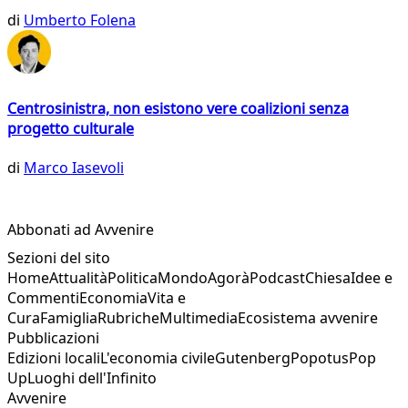
di
Umberto Folena
Centrosinistra, non esistono vere coalizioni senza
progetto culturale
di
Marco Iasevoli
Abbonati ad Avvenire
Sezioni del sito
Home
Attualità
Politica
Mondo
Agorà
Podcast
Chiesa
Idee e
Commenti
Economia
Vita e
Cura
Famiglia
Rubriche
Multimedia
Ecosistema avvenire
Pubblicazioni
Edizioni locali
L'economia civile
Gutenberg
Popotus
Pop
Up
Luoghi dell'Infinito
Avvenire