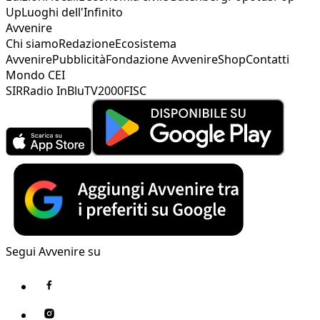
Up
Luoghi dell'Infinito
Avvenire
Chi siamo
Redazione
Ecosistema
Avvenire
Pubblicità
Fondazione Avvenire
Shop
Contatti
Mondo CEI
SIR
Radio InBlu
TV2000
FISC
Segui Avvenire su