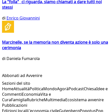
La "folla" ci riguarda, siamo chiamati a dare tutti noi
stessi
di
Enrico Giovannini
Marcinelle, se la memoria non diventa azione è solo una
cerimonia
di
Daniela Fumarola
Abbonati ad Avvenire
Sezioni del sito
Home
Attualità
Politica
Mondo
Agorà
Podcast
Chiesa
Idee e
Commenti
Economia
Vita e
Cura
Famiglia
Rubriche
Multimedia
Ecosistema avvenire
Pubblicazioni
Edizioni locali
L'economia civile
Gutenberg
Popotus
Pop