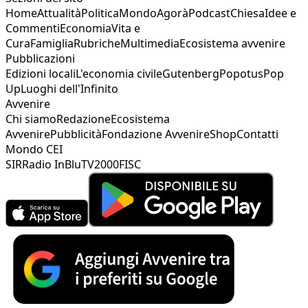
Home
Attualità
Politica
Mondo
Agorà
Podcast
Chiesa
Idee e
Commenti
Economia
Vita e
Cura
Famiglia
Rubriche
Multimedia
Ecosistema avvenire
Pubblicazioni
Edizioni locali
L'economia civile
Gutenberg
Popotus
Pop
Up
Luoghi dell'Infinito
Avvenire
Chi siamo
Redazione
Ecosistema
Avvenire
Pubblicità
Fondazione Avvenire
Shop
Contatti
Mondo CEI
SIR
Radio InBlu
TV2000
FISC