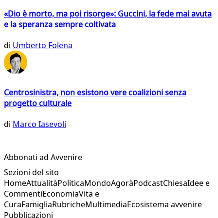
«Dio è morto, ma poi risorge»: Guccini, la fede mai avuta
e la speranza sempre coltivata
di
Umberto Folena
Centrosinistra, non esistono vere coalizioni senza
progetto culturale
di
Marco Iasevoli
Abbonati ad Avvenire
Sezioni del sito
Home
Attualità
Politica
Mondo
Agorà
Podcast
Chiesa
Idee e
Commenti
Economia
Vita e
Cura
Famiglia
Rubriche
Multimedia
Ecosistema avvenire
Pubblicazioni