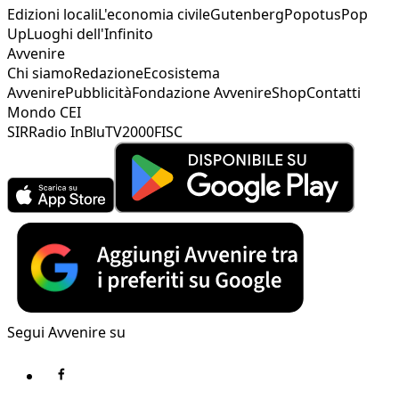
Edizioni locali
L'economia civile
Gutenberg
Popotus
Pop
Up
Luoghi dell'Infinito
Avvenire
Chi siamo
Redazione
Ecosistema
Avvenire
Pubblicità
Fondazione Avvenire
Shop
Contatti
Mondo CEI
SIR
Radio InBlu
TV2000
FISC
Segui Avvenire su