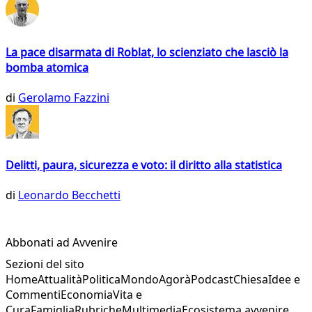
La pace disarmata di Roblat, lo scienziato che lasciò la
bomba atomica
di
Gerolamo Fazzini
Delitti, paura, sicurezza e voto: il diritto alla statistica
di
Leonardo Becchetti
Abbonati ad Avvenire
Sezioni del sito
Home
Attualità
Politica
Mondo
Agorà
Podcast
Chiesa
Idee e
Commenti
Economia
Vita e
Cura
Famiglia
Rubriche
Multimedia
Ecosistema avvenire