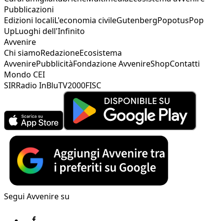
Pubblicazioni
Edizioni locali
L'economia civile
Gutenberg
Popotus
Pop
Up
Luoghi dell'Infinito
Avvenire
Chi siamo
Redazione
Ecosistema
Avvenire
Pubblicità
Fondazione Avvenire
Shop
Contatti
Mondo CEI
SIR
Radio InBlu
TV2000
FISC
Segui Avvenire su