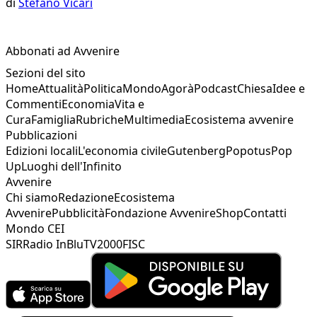
di
Stefano Vicari
Abbonati ad Avvenire
Sezioni del sito
Home
Attualità
Politica
Mondo
Agorà
Podcast
Chiesa
Idee e
Commenti
Economia
Vita e
Cura
Famiglia
Rubriche
Multimedia
Ecosistema avvenire
Pubblicazioni
Edizioni locali
L'economia civile
Gutenberg
Popotus
Pop
Up
Luoghi dell'Infinito
Avvenire
Chi siamo
Redazione
Ecosistema
Avvenire
Pubblicità
Fondazione Avvenire
Shop
Contatti
Mondo CEI
SIR
Radio InBlu
TV2000
FISC