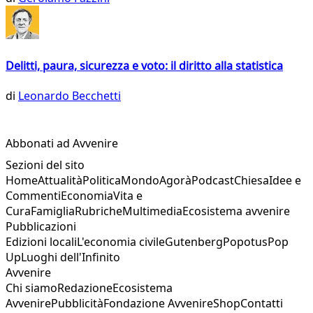
Delitti, paura, sicurezza e voto: il diritto alla statistica
di
Leonardo Becchetti
Abbonati ad Avvenire
Sezioni del sito
Home
Attualità
Politica
Mondo
Agorà
Podcast
Chiesa
Idee e
Commenti
Economia
Vita e
Cura
Famiglia
Rubriche
Multimedia
Ecosistema avvenire
Pubblicazioni
Edizioni locali
L'economia civile
Gutenberg
Popotus
Pop
Up
Luoghi dell'Infinito
Avvenire
Chi siamo
Redazione
Ecosistema
Avvenire
Pubblicità
Fondazione Avvenire
Shop
Contatti