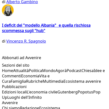
di
Alberto Gambino
I deficit del "modello Albania" e quella rischiosa
scommessa sugli "hub"
di
Vincenzo R. Spagnolo
Abbonati ad Avvenire
Sezioni del sito
Home
Attualità
Politica
Mondo
Agorà
Podcast
Chiesa
Idee e
Commenti
Economia
Vita e
Cura
Famiglia
Rubriche
Multimedia
Ecosistema avvenire
Pubblicazioni
Edizioni locali
L'economia civile
Gutenberg
Popotus
Pop
Up
Luoghi dell'Infinito
Avvenire
Chi siamo
Redazione
Ecosistema