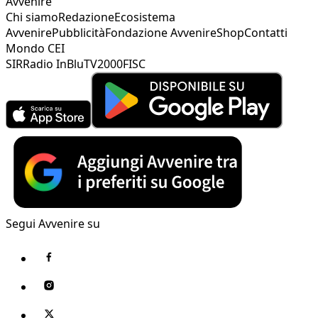
Avvenire
Chi siamo
Redazione
Ecosistema
Avvenire
Pubblicità
Fondazione Avvenire
Shop
Contatti
Mondo CEI
SIR
Radio InBlu
TV2000
FISC
Segui Avvenire su