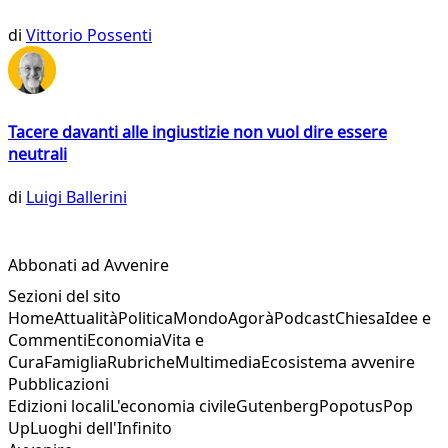
di
Vittorio Possenti
Tacere davanti alle ingiustizie non vuol dire essere
neutrali
di
Luigi Ballerini
Abbonati ad Avvenire
Sezioni del sito
Home
Attualità
Politica
Mondo
Agorà
Podcast
Chiesa
Idee e
Commenti
Economia
Vita e
Cura
Famiglia
Rubriche
Multimedia
Ecosistema avvenire
Pubblicazioni
Edizioni locali
L'economia civile
Gutenberg
Popotus
Pop
Up
Luoghi dell'Infinito