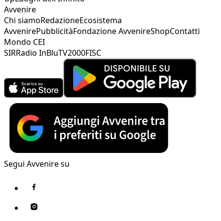
Avvenire
Chi siamo
Redazione
Ecosistema
Avvenire
Pubblicità
Fondazione Avvenire
Shop
Contatti
Mondo CEI
SIR
Radio InBlu
TV2000
FISC
Segui Avvenire su