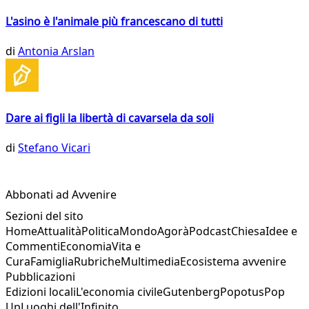
L'asino è l'animale più francescano di tutti
di
Antonia Arslan
Dare ai figli la libertà di cavarsela da soli
di
Stefano Vicari
Abbonati ad Avvenire
Sezioni del sito
Home
Attualità
Politica
Mondo
Agorà
Podcast
Chiesa
Idee e
Commenti
Economia
Vita e
Cura
Famiglia
Rubriche
Multimedia
Ecosistema avvenire
Pubblicazioni
Edizioni locali
L'economia civile
Gutenberg
Popotus
Pop
Up
Luoghi dell'Infinito