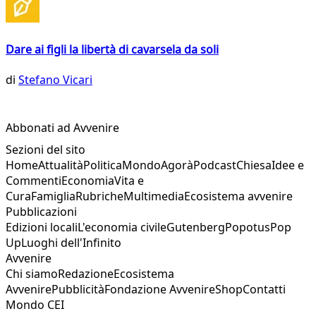
Dare ai figli la libertà di cavarsela da soli
di
Stefano Vicari
Abbonati ad Avvenire
Sezioni del sito
Home
Attualità
Politica
Mondo
Agorà
Podcast
Chiesa
Idee e
Commenti
Economia
Vita e
Cura
Famiglia
Rubriche
Multimedia
Ecosistema avvenire
Pubblicazioni
Edizioni locali
L'economia civile
Gutenberg
Popotus
Pop
Up
Luoghi dell'Infinito
Avvenire
Chi siamo
Redazione
Ecosistema
Avvenire
Pubblicità
Fondazione Avvenire
Shop
Contatti
Mondo CEI