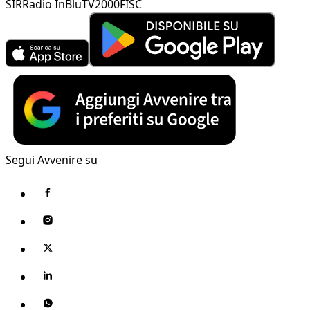
SIR
Radio InBlu
TV2000
FISC
Segui Avvenire su