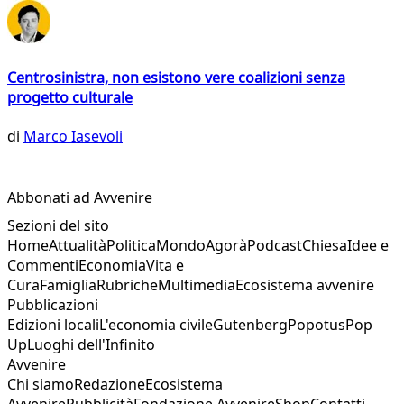
Centrosinistra, non esistono vere coalizioni senza
progetto culturale
di
Marco Iasevoli
Abbonati ad Avvenire
Sezioni del sito
Home
Attualità
Politica
Mondo
Agorà
Podcast
Chiesa
Idee e
Commenti
Economia
Vita e
Cura
Famiglia
Rubriche
Multimedia
Ecosistema avvenire
Pubblicazioni
Edizioni locali
L'economia civile
Gutenberg
Popotus
Pop
Up
Luoghi dell'Infinito
Avvenire
Chi siamo
Redazione
Ecosistema
Avvenire
Pubblicità
Fondazione Avvenire
Shop
Contatti