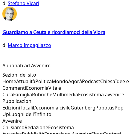
di
Stefano Vicari
Guardiamo a Ceuta e ricordiamoci della Vlora
di
Marco Impagliazzo
Abbonati ad Avvenire
Sezioni del sito
Home
Attualità
Politica
Mondo
Agorà
Podcast
Chiesa
Idee e
Commenti
Economia
Vita e
Cura
Famiglia
Rubriche
Multimedia
Ecosistema avvenire
Pubblicazioni
Edizioni locali
L'economia civile
Gutenberg
Popotus
Pop
Up
Luoghi dell'Infinito
Avvenire
Chi siamo
Redazione
Ecosistema
Avvenire
Pubblicità
Fondazione Avvenire
Shop
Contatti