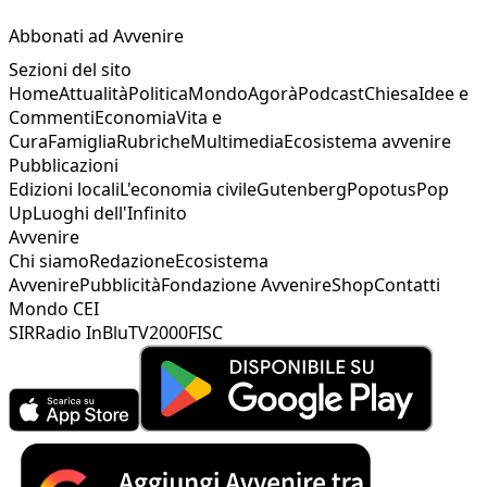
Abbonati ad Avvenire
Sezioni del sito
Home
Attualità
Politica
Mondo
Agorà
Podcast
Chiesa
Idee e
Commenti
Economia
Vita e
Cura
Famiglia
Rubriche
Multimedia
Ecosistema avvenire
Pubblicazioni
Edizioni locali
L'economia civile
Gutenberg
Popotus
Pop
Up
Luoghi dell'Infinito
Avvenire
Chi siamo
Redazione
Ecosistema
Avvenire
Pubblicità
Fondazione Avvenire
Shop
Contatti
Mondo CEI
SIR
Radio InBlu
TV2000
FISC