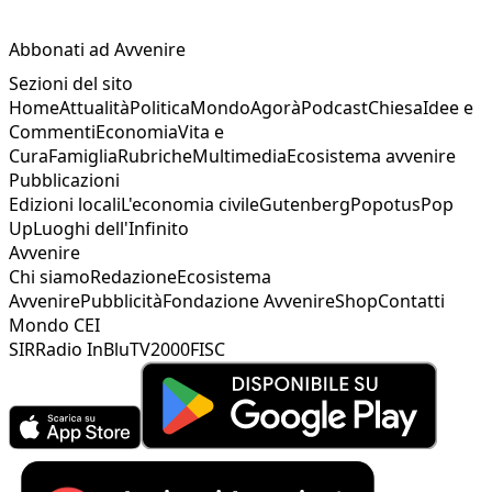
Abbonati ad Avvenire
Sezioni del sito
Home
Attualità
Politica
Mondo
Agorà
Podcast
Chiesa
Idee e
Commenti
Economia
Vita e
Cura
Famiglia
Rubriche
Multimedia
Ecosistema avvenire
Pubblicazioni
Edizioni locali
L'economia civile
Gutenberg
Popotus
Pop
Up
Luoghi dell'Infinito
Avvenire
Chi siamo
Redazione
Ecosistema
Avvenire
Pubblicità
Fondazione Avvenire
Shop
Contatti
Mondo CEI
SIR
Radio InBlu
TV2000
FISC