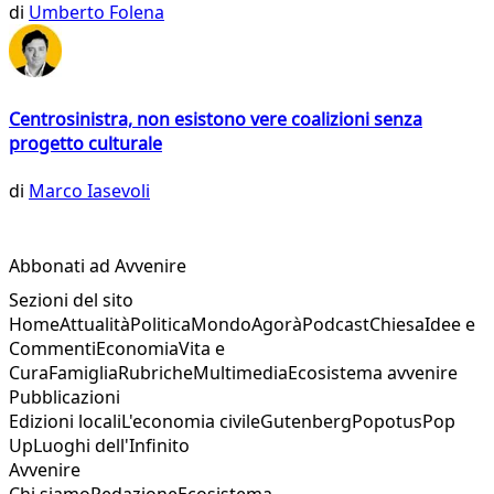
di
Umberto Folena
Centrosinistra, non esistono vere coalizioni senza
progetto culturale
di
Marco Iasevoli
Abbonati ad Avvenire
Sezioni del sito
Home
Attualità
Politica
Mondo
Agorà
Podcast
Chiesa
Idee e
Commenti
Economia
Vita e
Cura
Famiglia
Rubriche
Multimedia
Ecosistema avvenire
Pubblicazioni
Edizioni locali
L'economia civile
Gutenberg
Popotus
Pop
Up
Luoghi dell'Infinito
Avvenire
Chi siamo
Redazione
Ecosistema