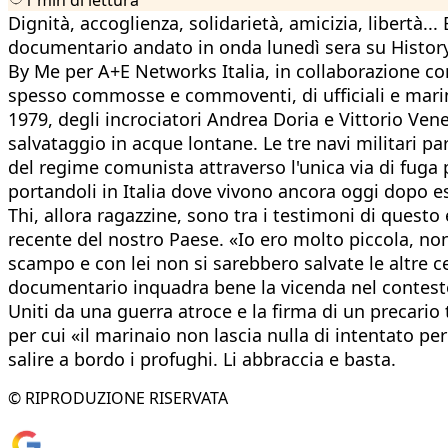
Dignità, accoglienza, solidarietà, amicizia, libertà
documentario andato in onda lunedì sera su History (
By Me per A+E Networks Italia, in collaborazione con
spesso commosse e commoventi, di ufficiali e marinai
1979, degli incrociatori Andrea Doria e Vittorio Vene
salvataggio in acque lontane. Le tre navi militari pa
del regime comunista attraverso l'unica via di fuga 
portandoli in Italia dove vivono ancora oggi dopo es
Thi, allora ragazzine, sono tra i testimoni di quest
recente del nostro Paese. «Io ero molto piccola, no
scampo e con lei non si sarebbero salvate le altre 
documentario inquadra bene la vicenda nel contesto 
Uniti da una guerra atroce e la firma di un precario 
per cui «il marinaio non lascia nulla di intentato p
salire a bordo i profughi. Li abbraccia e basta.
© RIPRODUZIONE RISERVATA