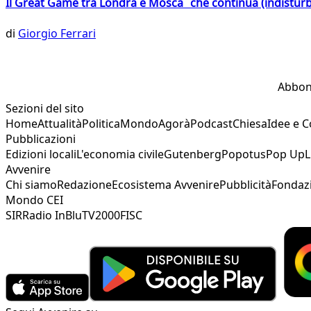
Il Great Game tra Londra e Mosca che continua (indistur
di
Giorgio Ferrari
Abbon
Sezioni del sito
Home
Attualità
Politica
Mondo
Agorà
Podcast
Chiesa
Idee e 
Pubblicazioni
Edizioni locali
L'economia civile
Gutenberg
Popotus
Pop Up
L
Avvenire
Chi siamo
Redazione
Ecosistema Avvenire
Pubblicità
Fondaz
Mondo CEI
SIR
Radio InBlu
TV2000
FISC