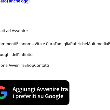
bato) anche oggi
ati ad Avvenire
Commenti
Economia
Vita e Cura
Famiglia
Rubriche
Multimedia
uoghi dell'Infinito
ione Avvenire
Shop
Contatti