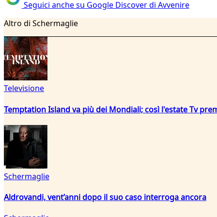
Seguici anche su Google Discover di Avvenire
Altro di Schermaglie
Televisione
Temptation Island va più dei Mondiali; così l'estate Tv pre
Schermaglie
Aldrovandi, vent’anni dopo il suo caso interroga ancora