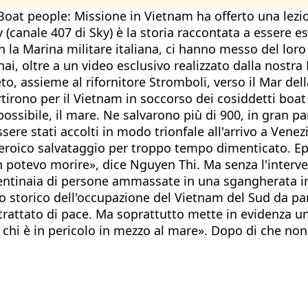
... Boat people: Missione in Vietnam ha offerto una le
canale 407 di Sky) è la storia raccontata a essere es
 la Marina militare italiana, ci hanno messo del loro 
, oltre a un video esclusivo realizzato dalla nostra 
to, assieme al rifornitore Stromboli, verso il Mar del
rtirono per il Vietnam in soccorso dei cosiddetti boat
possibile, il mare. Ne salvarono più di 900, in gran 
sere stati accolti in modo trionfale all'arrivo a Vene
o eroico salvataggio per troppo tempo dimenticato. Ep
n potevo morire», dice Nguyen Thi. Ma senza l'interv
centinaia di persone ammassate in una sgangherata im
storico dell'occupazione del Vietnam del Sud da parte
trattato di pace. Ma soprattutto mette in evidenza una
er chi è in pericolo in mezzo al mare». Dopo di che no