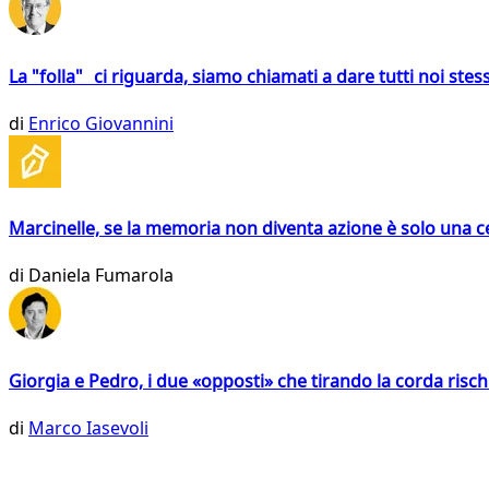
La "folla" ci riguarda, siamo chiamati a dare tutti noi stess
di
Enrico Giovannini
Marcinelle, se la memoria non diventa azione è solo una 
di
Daniela Fumarola
Giorgia e Pedro, i due «opposti» che tirando la corda risc
di
Marco Iasevoli