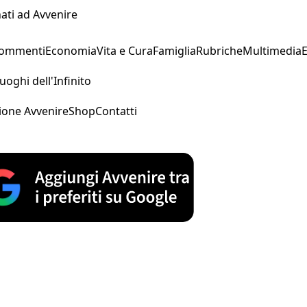
ati ad Avvenire
Commenti
Economia
Vita e Cura
Famiglia
Rubriche
Multimedia
uoghi dell'Infinito
ione Avvenire
Shop
Contatti