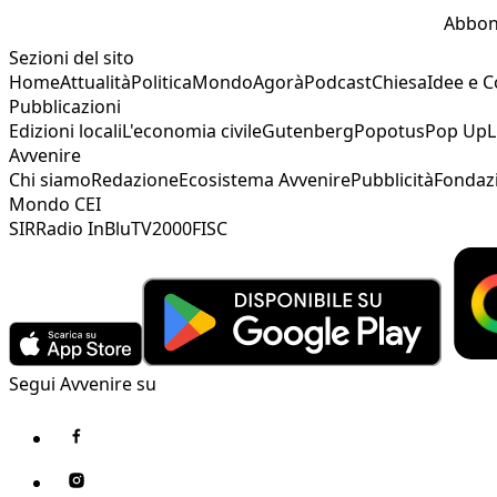
Abbon
Sezioni del sito
Home
Attualità
Politica
Mondo
Agorà
Podcast
Chiesa
Idee e 
Pubblicazioni
Edizioni locali
L'economia civile
Gutenberg
Popotus
Pop Up
L
Avvenire
Chi siamo
Redazione
Ecosistema Avvenire
Pubblicità
Fondaz
Mondo CEI
SIR
Radio InBlu
TV2000
FISC
Segui Avvenire su