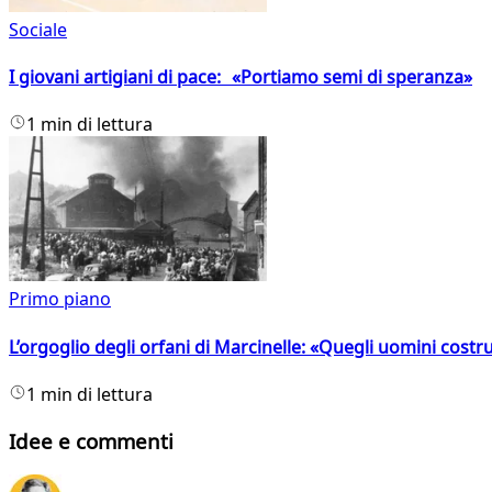
Sociale
I giovani artigiani di pace: «Portiamo semi di speranza»
1 min di lettura
Primo piano
L’orgoglio degli orfani di Marcinelle: «Quegli uomini costr
1 min di lettura
Idee e commenti