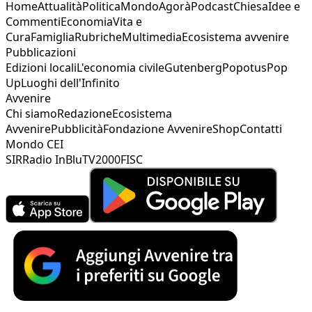
Home
Attualità
Politica
Mondo
Agorà
Podcast
Chiesa
Idee e
Commenti
Economia
Vita e
Cura
Famiglia
Rubriche
Multimedia
Ecosistema avvenire
Pubblicazioni
Edizioni locali
L'economia civile
Gutenberg
Popotus
Pop
Up
Luoghi dell'Infinito
Avvenire
Chi siamo
Redazione
Ecosistema
Avvenire
Pubblicità
Fondazione Avvenire
Shop
Contatti
Mondo CEI
SIR
Radio InBlu
TV2000
FISC