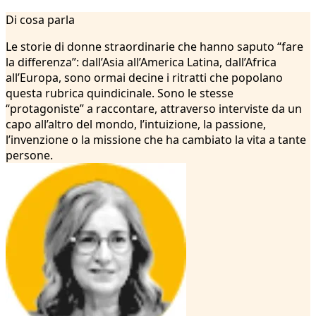
1
Di cosa parla
2
3
Le storie di donne straordinarie che hanno saputo “fare
4
la differenza”: dall’Asia all’America Latina, dall’Africa
5
all’Europa, sono ormai decine i ritratti che popolano
6
questa rubrica quindicinale. Sono le stesse
7
“protagoniste” a raccontare, attraverso interviste da un
8
capo all’altro del mondo, l’intuizione, la passione,
9
l’invenzione o la missione che ha cambiato la vita a tante
10
persone.
11
12
13
14
15