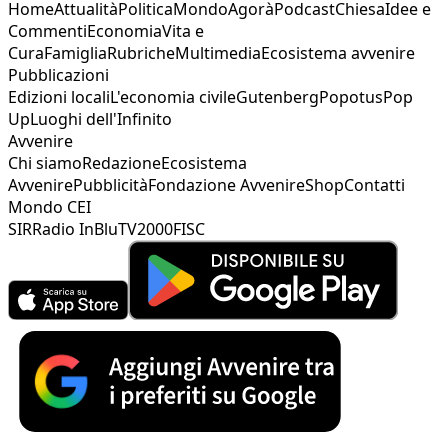
Home
Attualità
Politica
Mondo
Agorà
Podcast
Chiesa
Idee e
Commenti
Economia
Vita e
Cura
Famiglia
Rubriche
Multimedia
Ecosistema avvenire
Pubblicazioni
Edizioni locali
L'economia civile
Gutenberg
Popotus
Pop
Up
Luoghi dell'Infinito
Avvenire
Chi siamo
Redazione
Ecosistema
Avvenire
Pubblicità
Fondazione Avvenire
Shop
Contatti
Mondo CEI
SIR
Radio InBlu
TV2000
FISC