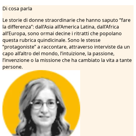
1
Di cosa parla
2
3
Le storie di donne straordinarie che hanno saputo “fare
4
la differenza”: dall’Asia all’America Latina, dall’Africa
5
all’Europa, sono ormai decine i ritratti che popolano
6
questa rubrica quindicinale. Sono le stesse
7
“protagoniste” a raccontare, attraverso interviste da un
8
capo all’altro del mondo, l’intuizione, la passione,
9
l’invenzione o la missione che ha cambiato la vita a tante
10
persone.
11
12
13
14
15