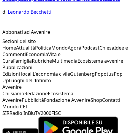
di
Leonardo Becchetti
Abbonati ad Avvenire
Sezioni del sito
Home
Attualità
Politica
Mondo
Agorà
Podcast
Chiesa
Idee e
Commenti
Economia
Vita e
Cura
Famiglia
Rubriche
Multimedia
Ecosistema avvenire
Pubblicazioni
Edizioni locali
L'economia civile
Gutenberg
Popotus
Pop
Up
Luoghi dell'Infinito
Avvenire
Chi siamo
Redazione
Ecosistema
Avvenire
Pubblicità
Fondazione Avvenire
Shop
Contatti
Mondo CEI
SIR
Radio InBlu
TV2000
FISC