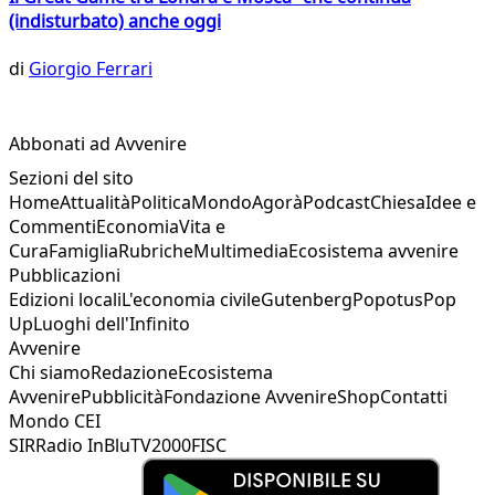
(indisturbato) anche oggi
di
Giorgio Ferrari
Abbonati ad Avvenire
Sezioni del sito
Home
Attualità
Politica
Mondo
Agorà
Podcast
Chiesa
Idee e
Commenti
Economia
Vita e
Cura
Famiglia
Rubriche
Multimedia
Ecosistema avvenire
Pubblicazioni
Edizioni locali
L'economia civile
Gutenberg
Popotus
Pop
Up
Luoghi dell'Infinito
Avvenire
Chi siamo
Redazione
Ecosistema
Avvenire
Pubblicità
Fondazione Avvenire
Shop
Contatti
Mondo CEI
SIR
Radio InBlu
TV2000
FISC