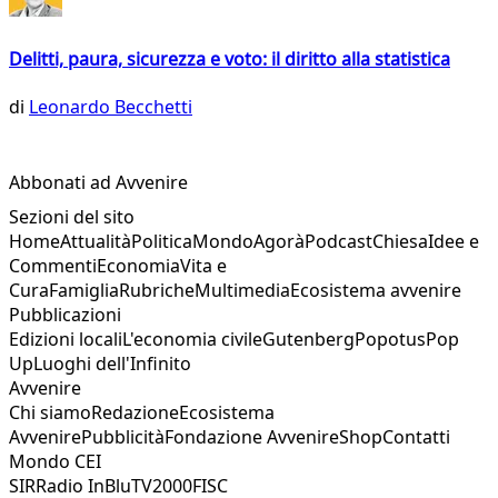
Delitti, paura, sicurezza e voto: il diritto alla statistica
di
Leonardo Becchetti
Abbonati ad Avvenire
Sezioni del sito
Home
Attualità
Politica
Mondo
Agorà
Podcast
Chiesa
Idee e
Commenti
Economia
Vita e
Cura
Famiglia
Rubriche
Multimedia
Ecosistema avvenire
Pubblicazioni
Edizioni locali
L'economia civile
Gutenberg
Popotus
Pop
Up
Luoghi dell'Infinito
Avvenire
Chi siamo
Redazione
Ecosistema
Avvenire
Pubblicità
Fondazione Avvenire
Shop
Contatti
Mondo CEI
SIR
Radio InBlu
TV2000
FISC