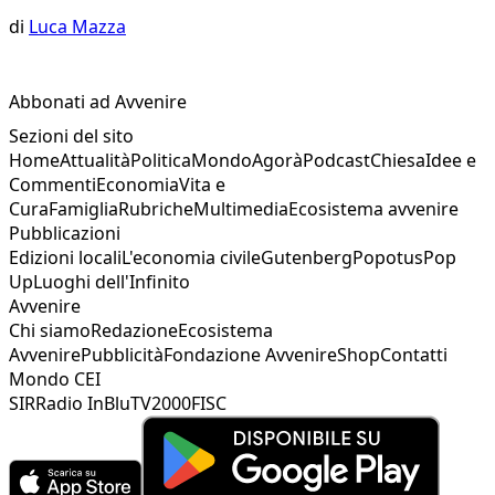
di
Luca Mazza
Abbonati ad Avvenire
Sezioni del sito
Home
Attualità
Politica
Mondo
Agorà
Podcast
Chiesa
Idee e
Commenti
Economia
Vita e
Cura
Famiglia
Rubriche
Multimedia
Ecosistema avvenire
Pubblicazioni
Edizioni locali
L'economia civile
Gutenberg
Popotus
Pop
Up
Luoghi dell'Infinito
Avvenire
Chi siamo
Redazione
Ecosistema
Avvenire
Pubblicità
Fondazione Avvenire
Shop
Contatti
Mondo CEI
SIR
Radio InBlu
TV2000
FISC