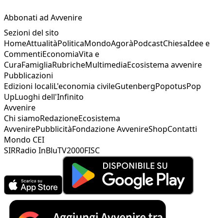
Abbonati ad Avvenire
Sezioni del sito
Home
Attualità
Politica
Mondo
Agorà
Podcast
Chiesa
Idee e
Commenti
Economia
Vita e
Cura
Famiglia
Rubriche
Multimedia
Ecosistema avvenire
Pubblicazioni
Edizioni locali
L'economia civile
Gutenberg
Popotus
Pop
Up
Luoghi dell'Infinito
Avvenire
Chi siamo
Redazione
Ecosistema
Avvenire
Pubblicità
Fondazione Avvenire
Shop
Contatti
Mondo CEI
SIR
Radio InBlu
TV2000
FISC