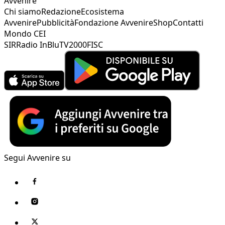
Avvenire
Chi siamo
Redazione
Ecosistema
Avvenire
Pubblicità
Fondazione Avvenire
Shop
Contatti
Mondo CEI
SIR
Radio InBlu
TV2000
FISC
Segui Avvenire su