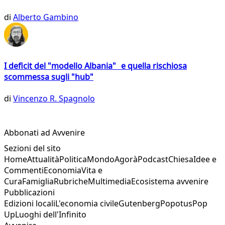
di
Alberto Gambino
I deficit del "modello Albania" e quella rischiosa
scommessa sugli "hub"
di
Vincenzo R. Spagnolo
Abbonati ad Avvenire
Sezioni del sito
Home
Attualità
Politica
Mondo
Agorà
Podcast
Chiesa
Idee e
Commenti
Economia
Vita e
Cura
Famiglia
Rubriche
Multimedia
Ecosistema avvenire
Pubblicazioni
Edizioni locali
L'economia civile
Gutenberg
Popotus
Pop
Up
Luoghi dell'Infinito