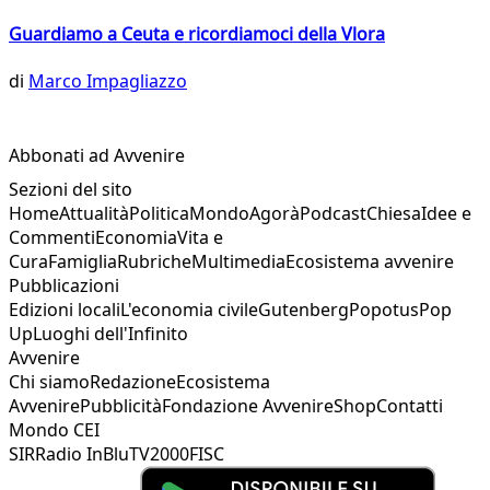
Guardiamo a Ceuta e ricordiamoci della Vlora
di
Marco Impagliazzo
Abbonati ad Avvenire
Sezioni del sito
Home
Attualità
Politica
Mondo
Agorà
Podcast
Chiesa
Idee e
Commenti
Economia
Vita e
Cura
Famiglia
Rubriche
Multimedia
Ecosistema avvenire
Pubblicazioni
Edizioni locali
L'economia civile
Gutenberg
Popotus
Pop
Up
Luoghi dell'Infinito
Avvenire
Chi siamo
Redazione
Ecosistema
Avvenire
Pubblicità
Fondazione Avvenire
Shop
Contatti
Mondo CEI
SIR
Radio InBlu
TV2000
FISC