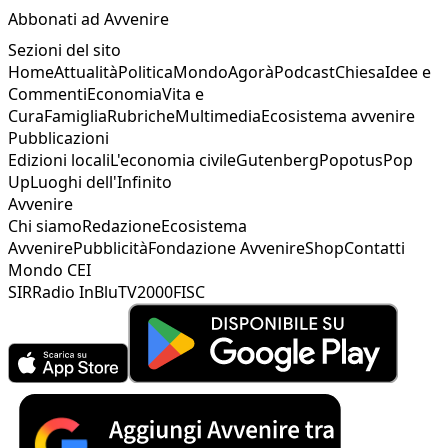
Abbonati ad Avvenire
Sezioni del sito
Home
Attualità
Politica
Mondo
Agorà
Podcast
Chiesa
Idee e
Commenti
Economia
Vita e
Cura
Famiglia
Rubriche
Multimedia
Ecosistema avvenire
Pubblicazioni
Edizioni locali
L'economia civile
Gutenberg
Popotus
Pop
Up
Luoghi dell'Infinito
Avvenire
Chi siamo
Redazione
Ecosistema
Avvenire
Pubblicità
Fondazione Avvenire
Shop
Contatti
Mondo CEI
SIR
Radio InBlu
TV2000
FISC