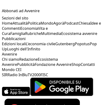
Abbonati ad Avvenire
Sezioni del sito
Home
Attualità
Politica
Mondo
Agorà
Podcast
Chiesa
Idee e
Commenti
Economia
Vita e
Cura
Famiglia
Rubriche
Multimedia
Ecosistema avvenire
Pubblicazioni
Edizioni locali
L'economia civile
Gutenberg
Popotus
Pop
Up
Luoghi dell'Infinito
Avvenire
Chi siamo
Redazione
Ecosistema
Avvenire
Pubblicità
Fondazione Avvenire
Shop
Contatti
Mondo CEI
SIR
Radio InBlu
TV2000
FISC