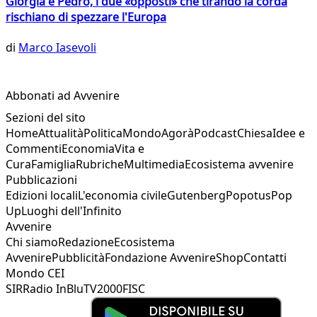
Giorgia e Pedro, i due «opposti» che tirando la corda
rischiano di spezzare l'Europa
di
Marco Iasevoli
Abbonati ad Avvenire
Sezioni del sito
Home
Attualità
Politica
Mondo
Agorà
Podcast
Chiesa
Idee e
Commenti
Economia
Vita e
Cura
Famiglia
Rubriche
Multimedia
Ecosistema avvenire
Pubblicazioni
Edizioni locali
L'economia civile
Gutenberg
Popotus
Pop
Up
Luoghi dell'Infinito
Avvenire
Chi siamo
Redazione
Ecosistema
Avvenire
Pubblicità
Fondazione Avvenire
Shop
Contatti
Mondo CEI
SIR
Radio InBlu
TV2000
FISC