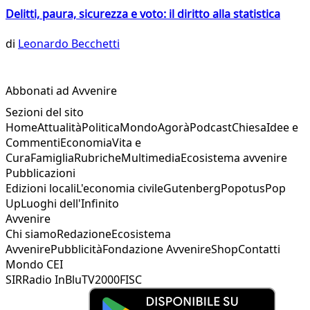
Delitti, paura, sicurezza e voto: il diritto alla statistica
di
Leonardo Becchetti
Abbonati ad Avvenire
Sezioni del sito
Home
Attualità
Politica
Mondo
Agorà
Podcast
Chiesa
Idee e
Commenti
Economia
Vita e
Cura
Famiglia
Rubriche
Multimedia
Ecosistema avvenire
Pubblicazioni
Edizioni locali
L'economia civile
Gutenberg
Popotus
Pop
Up
Luoghi dell'Infinito
Avvenire
Chi siamo
Redazione
Ecosistema
Avvenire
Pubblicità
Fondazione Avvenire
Shop
Contatti
Mondo CEI
SIR
Radio InBlu
TV2000
FISC