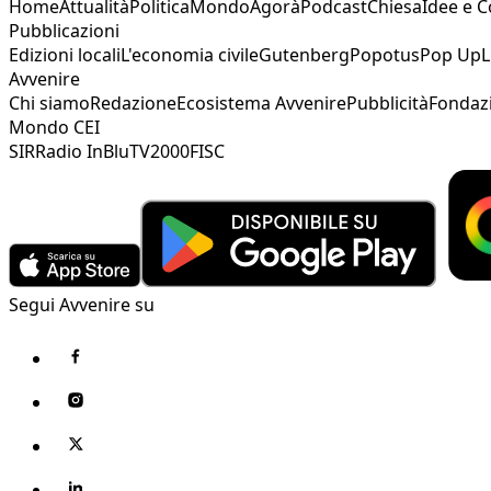
Home
Attualità
Politica
Mondo
Agorà
Podcast
Chiesa
Idee e 
Pubblicazioni
Edizioni locali
L'economia civile
Gutenberg
Popotus
Pop Up
L
Avvenire
Chi siamo
Redazione
Ecosistema Avvenire
Pubblicità
Fondaz
Mondo CEI
SIR
Radio InBlu
TV2000
FISC
Segui Avvenire su