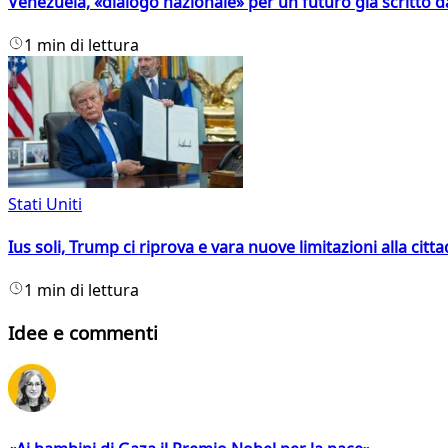
Venezuela, «dialogo nazionale» per un futuro già scritto d
1 min di lettura
Stati Uniti
Ius soli, Trump ci riprova e vara nuove limitazioni alla citt
1 min di lettura
Idee e commenti