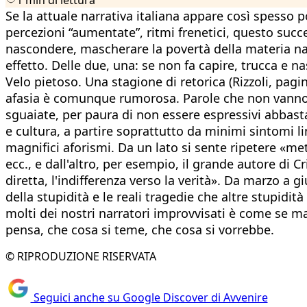
Se la attuale narrativa italiana appare così spesso 
percezioni “aumentate”, ritmi frenetici, questo succ
nascondere, mascherare la povertà della materia narra
effetto. Delle due, una: se non fa capire, trucca e 
Velo pietoso. Una stagione di retorica (Rizzoli, pagi
afasia è comunque rumorosa. Parole che non vanno a 
sguaiate, per paura di non essere espressivi abbastan
e cultura, a partire soprattutto da minimi sintomi li
magnifici aforismi. Da un lato si sente ripetere «met
ecc., e dall'altro, per esempio, il grande autore di C
diretta, l'indifferenza verso la verità». Da marzo a 
della stupidità e le reali tragedie che altre stupid
molti dei nostri narratori improvvisati è come se ma
pensa, che cosa si teme, che cosa si vorrebbe.
© RIPRODUZIONE RISERVATA
Seguici anche su Google Discover di Avvenire