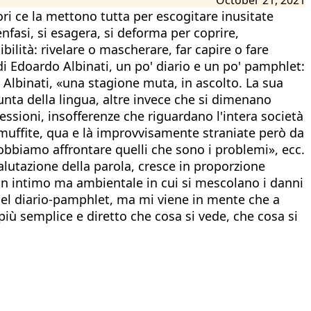
ri ce la mettono tutta per escogitare inusitate
nfasi, si esagera, si deforma per coprire,
bilità: rivelare o mascherare, far capire o fare
di Edoardo Albinati, un po' diario e un po' pamphlet:
o Albinati, «una stagione muta, in ascolto. La sua
nta della lingua, altre invece che si dimenano
lessioni, insofferenze che riguardano l'intera società
 ammuffite, qua e là improvvisamente straniate però da
«dobbiamo affrontare quelli che sono i problemi», ecc.
svalutazione della parola, cresce in proporzione
 non intimo ma ambientale in cui si mescolano i danni
 del diario-pamphlet, ma mi viene in mente che a
più semplice e diretto che cosa si vede, che cosa si