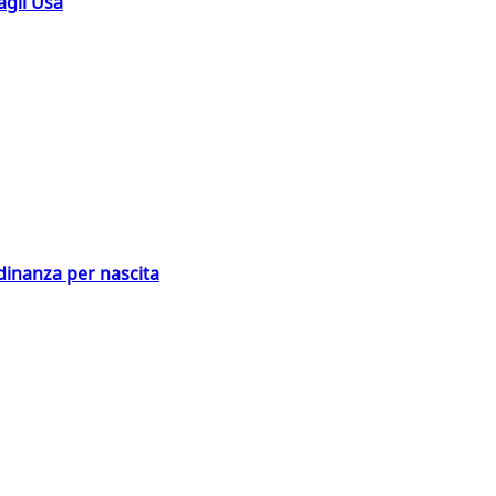
agli Usa
adinanza per nascita