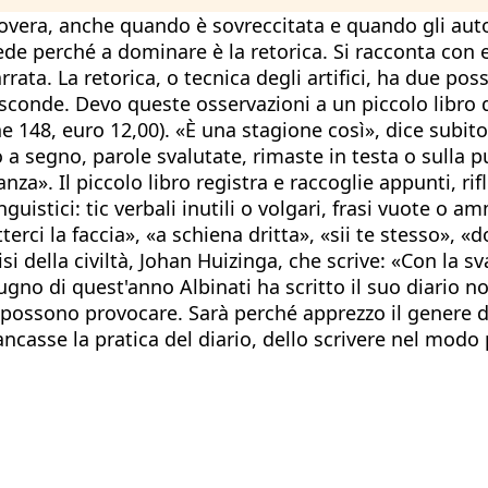
povera, anche quando è sovreccitata e quando gli auto
ede perché a dominare è la retorica. Si racconta con e
ta. La retorica, o tecnica degli artifici, ha due possi
nasconde. Devo queste osservazioni a un piccolo libro 
ne 148, euro 12,00). «È una stagione così», dice subit
segno, parole svalutate, rimaste in testa o sulla pu
za». Il piccolo libro registra e raccoglie appunti, rif
nguistici: tic verbali inutili o volgari, frasi vuote o
terci la faccia», «a schiena dritta», «sii te stesso», 
risi della civiltà, Johan Huizinga, che scrive: «Con la 
giugno di quest'anno Albinati ha scritto il suo diario
ità possono provocare. Sarà perché apprezzo il genere
ncasse la pratica del diario, dello scrivere nel modo 