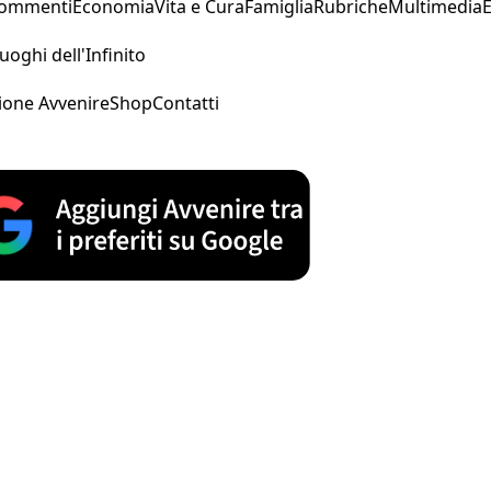
Commenti
Economia
Vita e Cura
Famiglia
Rubriche
Multimedia
uoghi dell'Infinito
ione Avvenire
Shop
Contatti