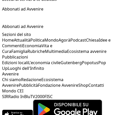
Abbonati ad Avvenire
Abbonati ad Avvenire
Sezioni del sito
Home
Attualità
Politica
Mondo
Agorà
Podcast
Chiesa
Idee e
Commenti
Economia
Vita e
Cura
Famiglia
Rubriche
Multimedia
Ecosistema avvenire
Pubblicazioni
Edizioni locali
L'economia civile
Gutenberg
Popotus
Pop
Up
Luoghi dell'Infinito
Avvenire
Chi siamo
Redazione
Ecosistema
Avvenire
Pubblicità
Fondazione Avvenire
Shop
Contatti
Mondo CEI
SIR
Radio InBlu
TV2000
FISC