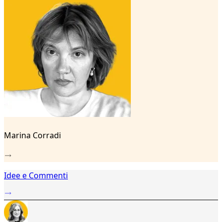
4
5
6
7
8
9
Marina Corradi
Idee e Commenti