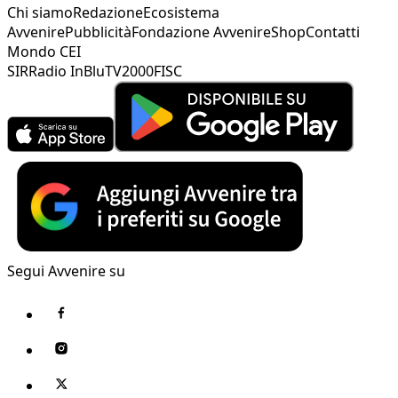
Chi siamo
Redazione
Ecosistema
Avvenire
Pubblicità
Fondazione Avvenire
Shop
Contatti
Mondo CEI
SIR
Radio InBlu
TV2000
FISC
Segui Avvenire su