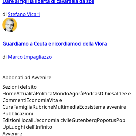
Dare ai figli la libertà di cavarsela da soli
di
Stefano Vicari
Guardiamo a Ceuta e ricordiamoci della Vlora
di
Marco Impagliazzo
Abbonati ad Avvenire
Sezioni del sito
Home
Attualità
Politica
Mondo
Agorà
Podcast
Chiesa
Idee e
Commenti
Economia
Vita e
Cura
Famiglia
Rubriche
Multimedia
Ecosistema avvenire
Pubblicazioni
Edizioni locali
L'economia civile
Gutenberg
Popotus
Pop
Up
Luoghi dell'Infinito
Avvenire