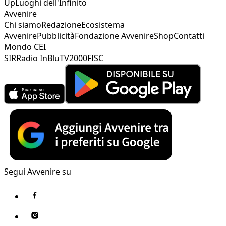
Up
Luoghi dell'Infinito
Avvenire
Chi siamo
Redazione
Ecosistema
Avvenire
Pubblicità
Fondazione Avvenire
Shop
Contatti
Mondo CEI
SIR
Radio InBlu
TV2000
FISC
Segui Avvenire su