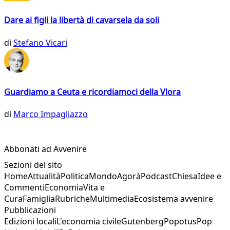
Dare ai figli la libertà di cavarsela da soli
di
Stefano Vicari
Guardiamo a Ceuta e ricordiamoci della Vlora
di
Marco Impagliazzo
Abbonati ad Avvenire
Sezioni del sito
Home
Attualità
Politica
Mondo
Agorà
Podcast
Chiesa
Idee e
Commenti
Economia
Vita e
Cura
Famiglia
Rubriche
Multimedia
Ecosistema avvenire
Pubblicazioni
Edizioni locali
L'economia civile
Gutenberg
Popotus
Pop