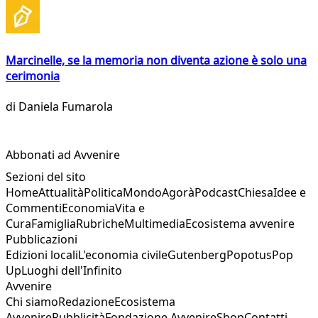
Marcinelle, se la memoria non diventa azione è solo una
cerimonia
di
Daniela Fumarola
Abbonati ad Avvenire
Sezioni del sito
Home
Attualità
Politica
Mondo
Agorà
Podcast
Chiesa
Idee e
Commenti
Economia
Vita e
Cura
Famiglia
Rubriche
Multimedia
Ecosistema avvenire
Pubblicazioni
Edizioni locali
L'economia civile
Gutenberg
Popotus
Pop
Up
Luoghi dell'Infinito
Avvenire
Chi siamo
Redazione
Ecosistema
Avvenire
Pubblicità
Fondazione Avvenire
Shop
Contatti