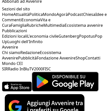
Abbonati ad Avvenire
Sezioni del sito
Home
Attualità
Politica
Mondo
Agorà
Podcast
Chiesa
Idee e
Commenti
Economia
Vita e
Cura
Famiglia
Rubriche
Multimedia
Ecosistema avvenire
Pubblicazioni
Edizioni locali
L'economia civile
Gutenberg
Popotus
Pop
Up
Luoghi dell'Infinito
Avvenire
Chi siamo
Redazione
Ecosistema
Avvenire
Pubblicità
Fondazione Avvenire
Shop
Contatti
Mondo CEI
SIR
Radio InBlu
TV2000
FISC