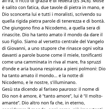
all'ira, il ricco di grazia e di fedeltà (Es 34,6). Mosè
è salito con fatica, due tavole di pietra in mano, e
Dio sconcerta lui e tutti i moralisti, scrivendo su
quella rigida pietra parole di tenerezza e di bontà.
Che giungono fino a Nicodemo, a quella sera di
rinascite. Dio ha tanto amato il mondo da dare il
suo Figlio. Siamo al versetto centrale del Vangelo
di Giovanni, a uno stupore che rinasce ogni volta
davanti a parole buone come il miele, tonificanti
come una camminata in riva al mare, fra spruzzi
d'onde e aria buona respirata a pieni polmoni: Dio
ha tanto amato il mondo... e la notte di
Nicodemo, e le nostre, s'illuminano.
Gesù sta dicendo al fariseo pauroso: il nome di
Dio non è amore, è “tanto amore”, lui è “il molto-
amante”. Dio altro non fa che, in eterno,