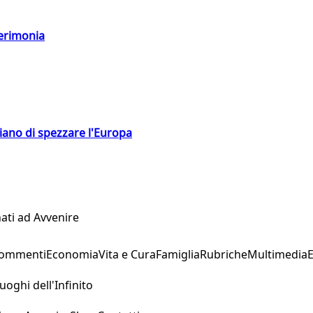
cerimonia
hiano di spezzare l'Europa
ati ad Avvenire
Commenti
Economia
Vita e Cura
Famiglia
Rubriche
Multimedia
uoghi dell'Infinito