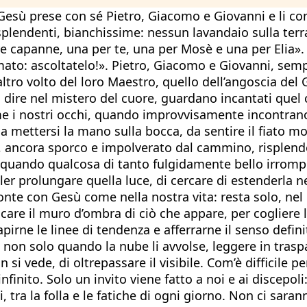
sù prese con sé Pietro, Giacomo e Giovanni e li cond
 splendenti, bianchissime: nessun lavandaio sulla terr
tre capanne, una per te, una per Mosè e una per Elia»
amato: ascoltatelo!». Pietro, Giacomo e Giovanni, semp
ltro volto del loro Maestro, quello dell’angoscia del
 dire nel mistero del cuore, guardano incantati quel 
me i nostri occhi, quando improvvisamente incontrano 
mettersi la mano sulla bocca, da sentire il fiato moz
 ancora sporco e impolverato dal cammino, risplender
e quando qualcosa di tanto fulgidamente bello irrompe 
ler prolungare quella luce, di cercare di estenderla n
 con Gesù come nella nostra vita: resta solo, nel pe
lcare il muro d’ombra di ciò che appare, per cogliere l
irne le linee di tendenza e afferrarne il senso defin
 e non solo quando la nube li avvolse, leggere in trasp
n si vede, di oltrepassare il visibile. Com’è difficile
nfinito. Solo un invito viene fatto a noi e ai discepol
 tra la folla e le fatiche di ogni giorno. Non ci saran