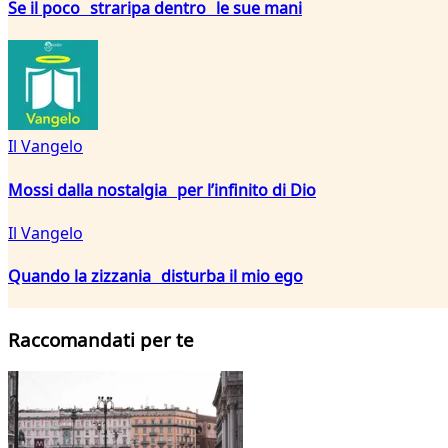
Se il poco straripa dentro le sue mani
Il Vangelo
Mossi dalla nostalgia per l’infinito di Dio
Il Vangelo
Quando la zizzania disturba il mio ego
Raccomandati per te