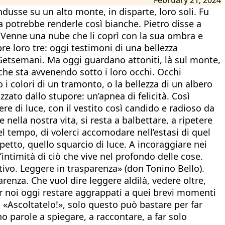
usse su un alto monte, in disparte, loro soli. Fu
a potrebbe renderle così bianche. Pietro disse a
. Venne una nube che li coprì con la sua ombra e
re loro tre: oggi testimoni di una bellezza
 Getsemani. Ma oggi guardano attoniti, là sul monte,
che sta avvenendo sotto i loro occhi. Occhi
i colori di un tramonto, o la bellezza di un albero
zato dallo stupore: un’apnea di felicità. Così
e di luce, con il vestito così candido e radioso da
nella nostra vita, si resta a balbettare, a ripetere
el tempo, di volerci accomodare nell’estasi di quel
tto, quello squarcio di luce. A incoraggiare nei
’intimità di ciò che vive nel profondo delle cose.
itivo. Leggere in trasparenza» (don Tonino Bello).
arenza. Che vuol dire leggere aldilà, vedere oltre,
 per noi oggi restare aggrappati a quei brevi momenti
i: «Ascoltatelo!», solo questo può bastare per far
no parole a spiegare, a raccontare, a far solo