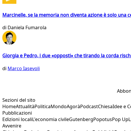
Marcinelle, se la memoria non diventa azione è solo una 
di
Daniela Fumarola
Giorgia e Pedro, i due «opposti» che tirando la corda risc
di
Marco Iasevoli
Abbon
Sezioni del sito
Home
Attualità
Politica
Mondo
Agorà
Podcast
Chiesa
Idee e 
Pubblicazioni
Edizioni locali
L'economia civile
Gutenberg
Popotus
Pop Up
L
Avvenire