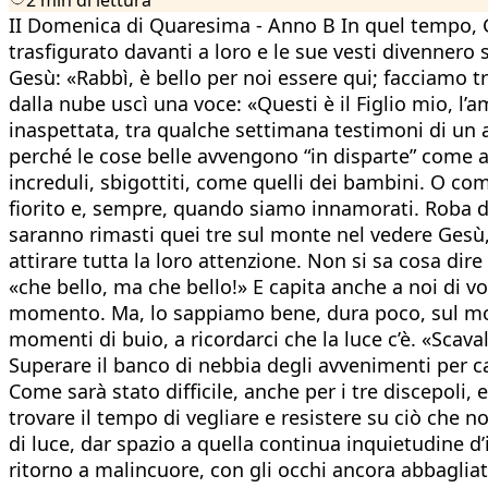
II Domenica di Quaresima - Anno B In quel tempo, Ge
trasfigurato davanti a loro e le sue vesti divennero
Gesù: «Rabbì, è bello per noi essere qui; facciamo 
dalla nube uscì una voce: «Questi è il Figlio mio, l’
inaspettata, tra qualche settimana testimoni di un a
perché le cose belle avvengono “in disparte” come a
increduli, sbigottiti, come quelli dei bambini. O co
fiorito e, sempre, quando siamo innamorati. Roba da 
saranno rimasti quei tre sul monte nel vedere Gesù,
attirare tutta la loro attenzione. Non si sa cosa dir
«che bello, ma che bello!» E capita anche a noi di vo
momento. Ma, lo sappiamo bene, dura poco, sul monte
momenti di buio, a ricordarci che la luce c’è. «Scava
Superare il banco di nebbia degli avvenimenti per cap
Come sarà stato difficile, anche per i tre discepoli,
trovare il tempo di vegliare e resistere su ciò che no
di luce, dar spazio a quella continua inquietudine d’i
ritorno a malincuore, con gli occhi ancora abbagliati,