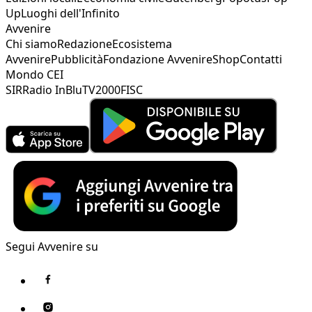
Up
Luoghi dell'Infinito
Avvenire
Chi siamo
Redazione
Ecosistema
Avvenire
Pubblicità
Fondazione Avvenire
Shop
Contatti
Mondo CEI
SIR
Radio InBlu
TV2000
FISC
Segui Avvenire su