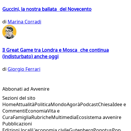
Guccini, la nostra ballata del Novecento
di
Marina Corradi
Il Great Game tra Londra e Mosca che continua
(indisturbato) anche oggi
di
Giorgio Ferrari
Abbonati ad Avvenire
Sezioni del sito
Home
Attualità
Politica
Mondo
Agorà
Podcast
Chiesa
Idee e
Commenti
Economia
Vita e
Cura
Famiglia
Rubriche
Multimedia
Ecosistema avvenire
Pubblicazioni
Edizioni locali
L'economia civile
Gutenberg
Popotus
Pop