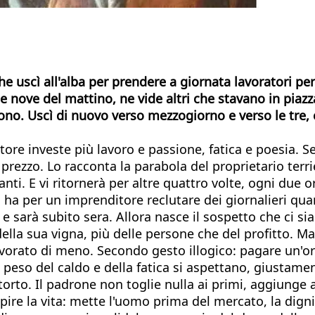
 che uscì all'alba per prendere a giornata lavoratori p
e nove del mattino, ne vide altri che stavano in piazz
no. Uscì di nuovo verso mezzogiorno e verso le tre, e f
tore investe più lavoro e passione, fatica e poesia. Sen
rezzo. Lo racconta la parabola del proprietario terrie
anti. E vi ritornerà per altre quattro volte, ogni due or
ha per un imprenditore reclutare dei giornalieri qu
, e sarà subito sera. Allora nasce il sospetto che ci si
 della sua vigna, più delle persone che del profitto. M
vorato di meno. Secondo gesto illogico: pagare un'or
 peso del caldo e della fatica si aspettano, giustam
torto. Il padrone non toglie nulla ai primi, aggiunge 
ire la vita: mette l'uomo prima del mercato, la digni