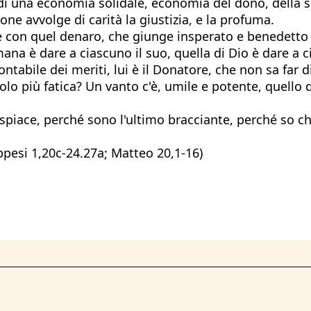
 di una economia solidale, economia del dono, della so
one avvolge di carità la giustizia, e la profuma.
con quel denaro, che giunge insperato e benedetto a
a umana è dare a ciascuno il suo, quella di Dio è dare
ntabile dei meriti, lui è il Donatore, che non sa far 
lo più fatica? Un vanto c'è, umile e potente, quello di
ispiace, perché sono l'ultimo bracciante, perché so c
lippesi 1,20c-24.27a; Matteo 20,1-16)