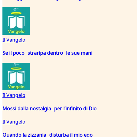
Il Vangelo
Se il poco straripa dentro le sue mani
Il Vangelo
Mossi dalla nostalgia per l’infinito di Dio
Il Vangelo
Quando la zizzania disturba il mio ego