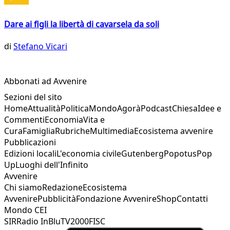
Dare ai figli la libertà di cavarsela da soli
di
Stefano Vicari
Abbonati ad Avvenire
Sezioni del sito
Home
Attualità
Politica
Mondo
Agorà
Podcast
Chiesa
Idee e
Commenti
Economia
Vita e
Cura
Famiglia
Rubriche
Multimedia
Ecosistema avvenire
Pubblicazioni
Edizioni locali
L'economia civile
Gutenberg
Popotus
Pop
Up
Luoghi dell'Infinito
Avvenire
Chi siamo
Redazione
Ecosistema
Avvenire
Pubblicità
Fondazione Avvenire
Shop
Contatti
Mondo CEI
SIR
Radio InBlu
TV2000
FISC