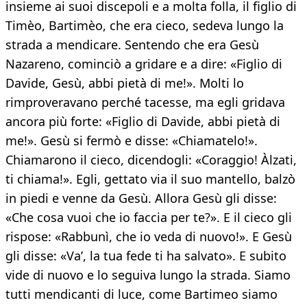
insieme ai suoi discepoli e a molta folla, il figlio di
Timèo, Bartimèo, che era cieco, sedeva lungo la
strada a mendicare. Sentendo che era Gesù
Nazareno, cominciò a gridare e a dire: «Figlio di
Davide, Gesù, abbi pietà di me!». Molti lo
rimproveravano perché tacesse, ma egli gridava
ancora più forte: «Figlio di Davide, abbi pietà di
me!». Gesù si fermò e disse: «Chiamatelo!».
Chiamarono il cieco, dicendogli: «Coraggio! Àlzati,
ti chiama!». Egli, gettato via il suo mantello, balzò
in piedi e venne da Gesù. Allora Gesù gli disse:
«Che cosa vuoi che io faccia per te?». E il cieco gli
rispose: «Rabbunì, che io veda di nuovo!». E Gesù
gli disse: «Va’, la tua fede ti ha salvato». E subito
vide di nuovo e lo seguiva lungo la strada. Siamo
tutti mendicanti di luce, come Bartimeo siamo