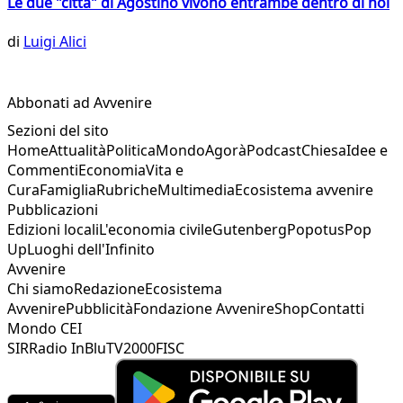
Le due "città" di Agostino vivono entrambe dentro di noi
di
Luigi Alici
Abbonati ad Avvenire
Sezioni del sito
Home
Attualità
Politica
Mondo
Agorà
Podcast
Chiesa
Idee e
Commenti
Economia
Vita e
Cura
Famiglia
Rubriche
Multimedia
Ecosistema avvenire
Pubblicazioni
Edizioni locali
L'economia civile
Gutenberg
Popotus
Pop
Up
Luoghi dell'Infinito
Avvenire
Chi siamo
Redazione
Ecosistema
Avvenire
Pubblicità
Fondazione Avvenire
Shop
Contatti
Mondo CEI
SIR
Radio InBlu
TV2000
FISC