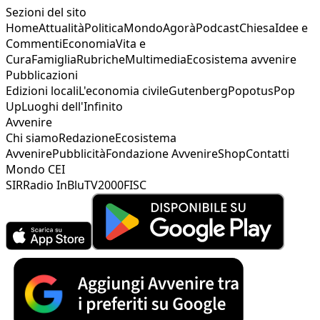
Sezioni del sito
Home
Attualità
Politica
Mondo
Agorà
Podcast
Chiesa
Idee e
Commenti
Economia
Vita e
Cura
Famiglia
Rubriche
Multimedia
Ecosistema avvenire
Pubblicazioni
Edizioni locali
L'economia civile
Gutenberg
Popotus
Pop
Up
Luoghi dell'Infinito
Avvenire
Chi siamo
Redazione
Ecosistema
Avvenire
Pubblicità
Fondazione Avvenire
Shop
Contatti
Mondo CEI
SIR
Radio InBlu
TV2000
FISC