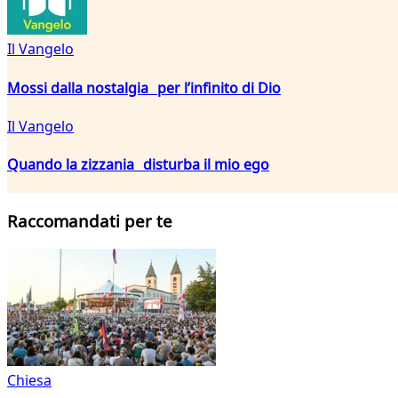
Il Vangelo
Mossi dalla nostalgia per l’infinito di Dio
Il Vangelo
Quando la zizzania disturba il mio ego
Raccomandati per te
Chiesa