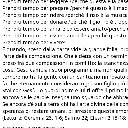
Prenditi tempo per leggere /perché questa è la bas
Prenditi tempo per pregare /perché questo è il magg
Prenditi tempo per ridere /perché il riso è la musica
Prenditi tempo per donare /perché il giorno è tropp
Prenditi tempo per amare ed essere amato/perché qu
Prenditi tempo per essere amabile / perché questo è
Prenditi tempo per vivere!
E quando, sceso dalla barca vide la grande folla, p
l'arte della compassione. Che è detta con un termine
preso fra due compassioni in conflitto: la stanchezz
cose. Gesù cambia i suoi programmi, ma non quelli de
torneremo tra la gente con un santuario rinnovato di
fa che eternamente considerare ogni suo figlio più 
Stai con Gesù, lo guardi agire e lui ti offre il pri
ancora delle parole insegna uno sguardo che abbracc
Se ancora c'è sulla terra chi ha l'arte divina della 
speranza di restare umani, di arrestare questa emor
(Letture: Geremia 23, 1-6; Salmo 22; Efesini 2,13-18;