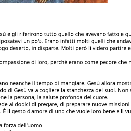
sù e gli riferirono tutto quello che avevano fatto e q
e riposatevi un po'». Erano infatti molti quelli che a
 deserto, in disparte. Molti però li videro partire e c
e compassione di loro, perché erano come pecore che 
ano neanche il tempo di mangiare. Gesù allora mostr
do di Gesù va a cogliere la stanchezza dei suoi. Non s
ne la persona, la salute profonda del cuore.
chiede ai dodici di pregare, di preparare nuove mission
. È il gesto d'amore di uno che vuole loro bene e li 
a forza dell'uomo