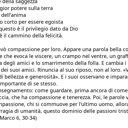
e della saggezza
ior potere sulla terra
 dell'anima
o corto per essere egoista
esto è il privilegio dato da Dio
 il cammino della felicità.
rovò compassione per loro. Appare una parola bella co
 che evoca le viscere, un crampo nel ventre, un graff
a degli amici e lo smarrimento della folla. E cambia 
i suoi amici. Rinuncia al suo riposo, non al loro. «V
 bellezza e generosità». E i suoi osservano e imparan
importante di se stesso.
mo insegnamento: come guardare, prima ancora di come 
ia, che ha compassione e tenerezza. Poi, le parole v
compassione, chi si commuove per l'ultimo uomo, allora
ragia di umanità, questo dominio delle passioni trist
 Marco 6, 30-34)