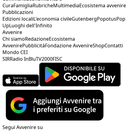
Cura
Famiglia
Rubriche
Multimedia
Ecosistema avvenire
Pubblicazioni
Edizioni locali
L'economia civile
Gutenberg
Popotus
Pop
Up
Luoghi dell'Infinito
Avvenire
Chi siamo
Redazione
Ecosistema
Avvenire
Pubblicità
Fondazione Avvenire
Shop
Contatti
Mondo CEI
SIR
Radio InBlu
TV2000
FISC
Segui Avvenire su