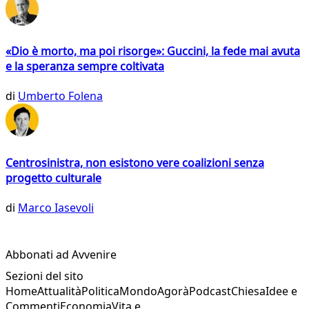
«Dio è morto, ma poi risorge»: Guccini, la fede mai avuta
e la speranza sempre coltivata
di
Umberto Folena
Centrosinistra, non esistono vere coalizioni senza
progetto culturale
di
Marco Iasevoli
Abbonati ad Avvenire
Sezioni del sito
Home
Attualità
Politica
Mondo
Agorà
Podcast
Chiesa
Idee e
Commenti
Economia
Vita e