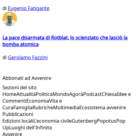
di
Eugenio Fatigante
La pace disarmata di Rotblat, lo scienziato che lasciò la
bomba atomica
di
Gerolamo Fazzini
Abbonati ad Avvenire
Sezioni del sito
Home
Attualità
Politica
Mondo
Agorà
Podcast
Chiesa
Idee e
Commenti
Economia
Vita e
Cura
Famiglia
Rubriche
Multimedia
Ecosistema avvenire
Pubblicazioni
Edizioni locali
L'economia civile
Gutenberg
Popotus
Pop
Up
Luoghi dell'Infinito
Avvenire