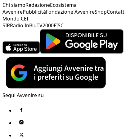
Chi siamo
Redazione
Ecosistema
Avvenire
Pubblicità
Fondazione Avvenire
Shop
Contatti
Mondo CEI
SIR
Radio InBlu
TV2000
FISC
Segui Avvenire su