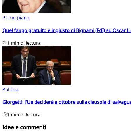
Primo piano
Quel fango gratuito e ingiusto di Bignami (FdI) su Oscar Lu
1 min di lettura
Politica
Giorgetti: l'Ue deciderà a ottobre sulla clausola di salvagu
1 min di lettura
Idee e commenti