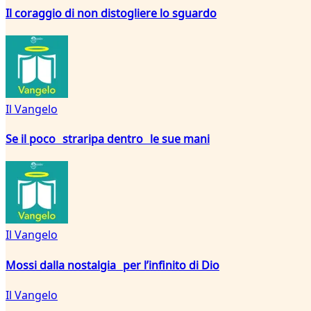
Il coraggio di non distogliere lo sguardo
Il Vangelo
Se il poco straripa dentro le sue mani
Il Vangelo
Mossi dalla nostalgia per l’infinito di Dio
Il Vangelo