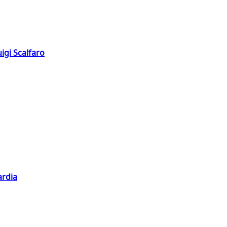
igi Scalfaro
ardia