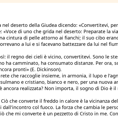
 nel deserto della Giudea dicendo: «Convertitevi, perché
 «Voce di uno che grida nel deserto: Preparate la via d
a cintura di pelle attorno ai fianchi; il suo cibo era
orrevano a lui e si facevano battezzare da lui nel fium
ì: il regno dei cieli è vicino, convertitevi. Sono le st
ino ha camminato, ha consumato distanze. Per ora, sol
ncora pronti» (E. Dickinson).
rete che raccoglie insieme, in armonia, il lupo e l'agne
sulmano e cristiano, bianco e nero, per una nuova ar
 è ancora realizzata? Non importa, il sogno di Dio è 
Ciò che converte il freddo in calore è la vicinanza del
 dall'incontro col fuoco. La forza che cambia le per
 Ciò che mi converte è un pezzetto di Cristo in me. Co