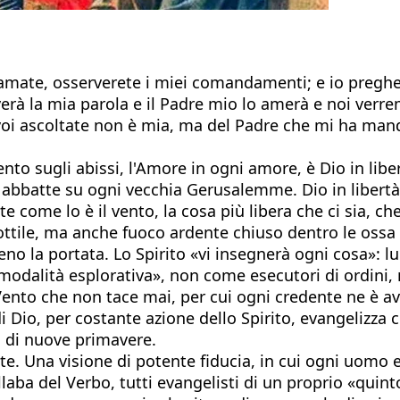
amate, osserverete i miei comandamenti; e io pregherò
rà la mia parola e il Padre mio lo amerà e noi verre
voi ascoltate non è mia, ma del Padre che mi ha manda
ento sugli abissi, l'Amore in ogni amore, è Dio in lib
 abbatte su ogni vecchia Gerusalemme. Dio in libertà,
 come lo è il vento, la cosa più libera che ci sia, che
ottile, ma anche fuoco ardente chiuso dentro le ossa 
no la portata. Lo Spirito «vi insegnerà ogni cosa»: 
«modalità esplorativa», non come esecutori di ordini,
Vento che non tace mai, per cui ogni credente ne è av
di Dio, per costante azione dello Spirito, evangelizz
i di nuove primavere.
e. Una visione di potente fiducia, in cui ogni uomo e
 del Verbo, tutti evangelisti di un proprio «quinto e