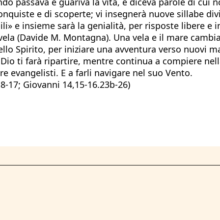
ando passava e guariva la vita, e diceva parole di cui n
 conquiste e di scoperte; vi insegnerà nuove sillabe d
ili» e insieme sarà la genialità, per risposte libere e
 vela (Davide M. Montagna). Una vela e il mare cambia
ello Spirito, per iniziare una avventura verso nuovi ma
 di Dio ti farà ripartire, mentre continua a compiere 
e evangelisti. E a farli navigare nel suo Vento.
,8-17; Giovanni 14,15-16.23b-26)