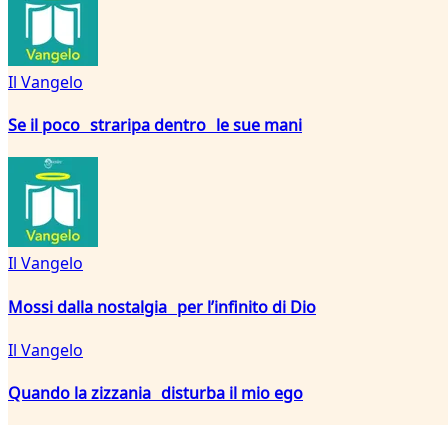
Il Vangelo
Se il poco straripa dentro le sue mani
Il Vangelo
Mossi dalla nostalgia per l’infinito di Dio
Il Vangelo
Quando la zizzania disturba il mio ego