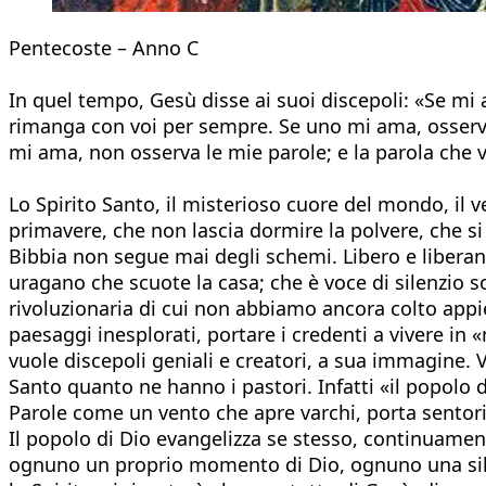
Pentecoste – Anno C
In quel tempo, Gesù disse ai suoi discepoli: «Se mi 
rimanga con voi per sempre. Se uno mi ama, osserve
mi ama, non osserva le mie parole; e la parola che 
Lo Spirito Santo, il misterioso cuore del mondo, il v
primavere, che non lascia dormire la polvere, che si
Bibbia non segue mai degli schemi. Libero e liberante
uragano che scuote la casa; che è voce di silenzio s
rivoluzionaria di cui non abbiamo ancora colto appie
paesaggi inesplorati, portare i credenti a vivere in 
vuole discepoli geniali e creatori, a sua immagine. 
Santo quanto ne hanno i pastori. Infatti «il popolo 
Parole come un vento che apre varchi, porta sentor
Il popolo di Dio evangelizza se stesso, continuament
ognuno un proprio momento di Dio, ognuno una sillaba