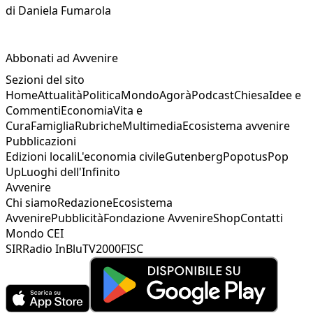
di
Daniela Fumarola
Abbonati ad Avvenire
Sezioni del sito
Home
Attualità
Politica
Mondo
Agorà
Podcast
Chiesa
Idee e
Commenti
Economia
Vita e
Cura
Famiglia
Rubriche
Multimedia
Ecosistema avvenire
Pubblicazioni
Edizioni locali
L'economia civile
Gutenberg
Popotus
Pop
Up
Luoghi dell'Infinito
Avvenire
Chi siamo
Redazione
Ecosistema
Avvenire
Pubblicità
Fondazione Avvenire
Shop
Contatti
Mondo CEI
SIR
Radio InBlu
TV2000
FISC